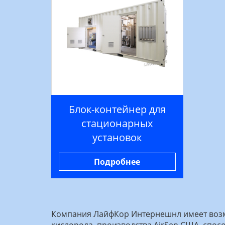
Блок-контейнер для
стационарных
установок
Подробнее
Компания ЛайфКор Интернешнл имеет возм
кислорода, производства AirSep США, спос