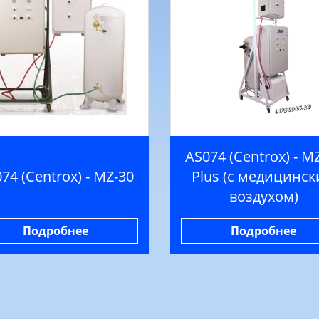
AS074 (Centrox) - M
74 (Centrox) - MZ-30
Plus (с медицинс
воздухом)
Подробнее
Подробнее