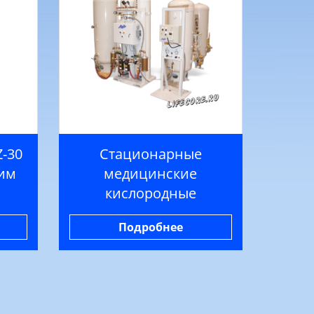
Z-30
Стационарные
ким
медицинские
кислородные
установки серии AS
Подробнее