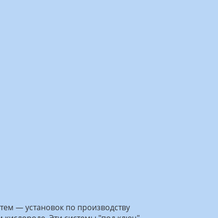
ем — установок по производству
 кислороде. Эти системы "под ключ"