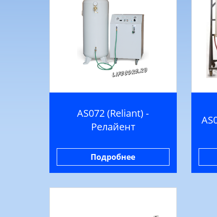
AS072 (Reliant) -
AS0
Релайент
Подробнее